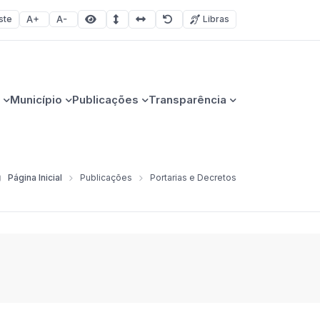
ste
Libras
Aumentar fonte
Diminuir fonte
Área selecionada
Espaçamento de linha
Espaço dos caracteres
Redefinir
Município
Publicações
Transparência
Página Inicial
Publicações
Portarias e Decretos