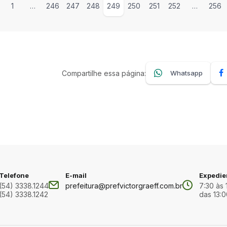
1
…
246
247
248
249
250
251
252
…
256
Compartilhe essa página:
Whatsapp
Telefone
E-mail
Expedie
(54) 3338.1244
prefeitura@prefvictorgraeff.com.br
7:30 às 
(54) 3338.1242
das 13:0