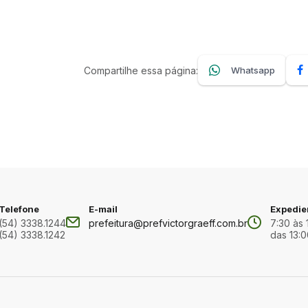
Compartilhe essa página:
Whatsapp
Telefone
E-mail
Expedie
(54) 3338.1244
prefeitura@prefvictorgraeff.com.br
7:30 às 
(54) 3338.1242
das 13:0