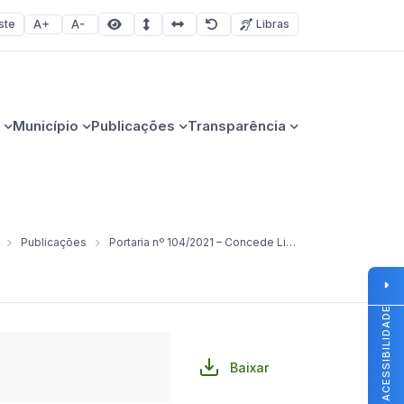
ste
Libras
Aumentar fonte
Diminuir fonte
Área selecionada
Espaçamento de linha
Espaço dos caracteres
Redefinir
Município
Publicações
Transparência
Publicações
Portaria nº 104/2021 – Concede Licença Maternidade
ACESSIBILIDADE
Baixar