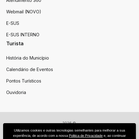
Atendimento 360
Webmail (NOVO)
E-SUS
E-SUS INTERNO
Turista
História do Município
Calendário de Eventos
Pontos Turísticos
Ouvidoria
2026 ©
Victor Graeff
Utilizamos cookies e outras tecnologias semelhantes para melhorar a sua
Todos os direitos reservados.
experiência, de acordo com a nossa
Politica de Privacidade
e, ao continuar
Feito por upside.rs