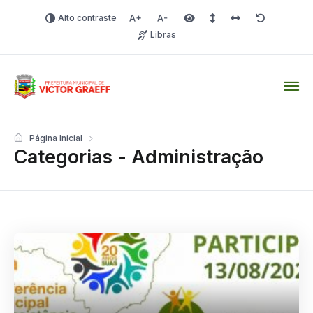
Alto contraste
Aumentar fonte
Diminuir fonte
Área selecionada
Espaçamento de linha
Espaço dos carac
Redefinir
Libras
Victor Graeff
Página Inicial
Categorias - Administração