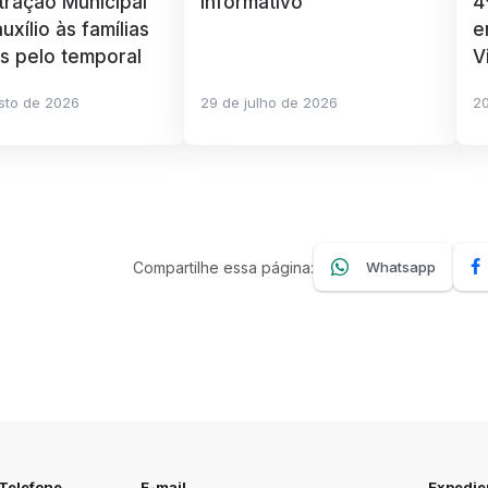
tração Municipal
Informativo
4
uxílio às famílias
e
as pelo temporal
V
sto de 2026
29 de julho de 2026
20
Compartilhe essa página:
Whatsapp
Telefone
E-mail
Expedie