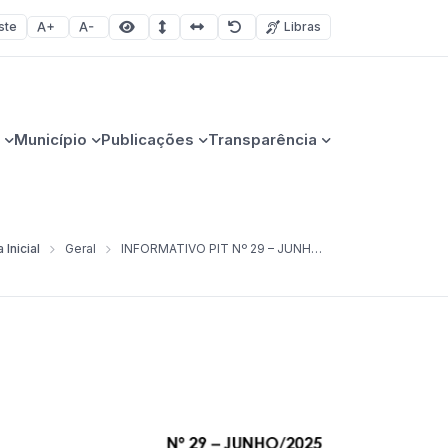
ste
Libras
Aumentar fonte
Diminuir fonte
Área selecionada
Espaçamento de linha
Espaço dos caracteres
Redefinir
Município
Publicações
Transparência
 Inicial
Geral
INFORMATIVO PIT Nº 29 – JUNHO/2025