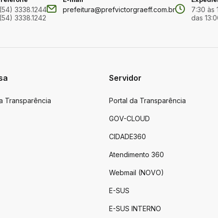
(54) 3338.1244
prefeitura@prefvictorgraeff.com.br
7:30 às 
(54) 3338.1242
das 13:0
sa
Servidor
da Transparência
Portal da Transparência
GOV-CLOUD
CIDADE360
Atendimento 360
Webmail (NOVO)
E-SUS
E-SUS INTERNO