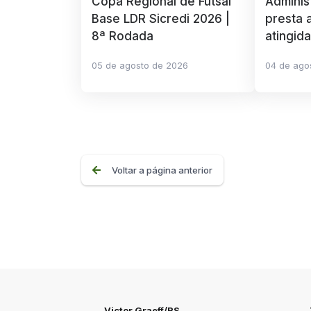
Copa Regional de Futsal
Adminis
Base LDR Sicredi 2026 |
presta a
8ª Rodada
atingid
05 de agosto de 2026
04 de ago
Voltar a página anterior
Victor Graeff/RS