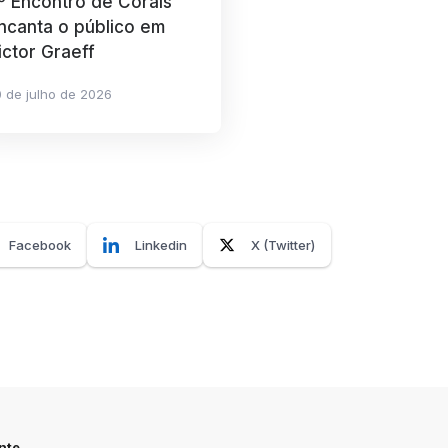
º Encontro de Corais
ncanta o público em
ictor Graeff
 de julho de 2026
Facebook
Linkedin
X (Twitter)
nte