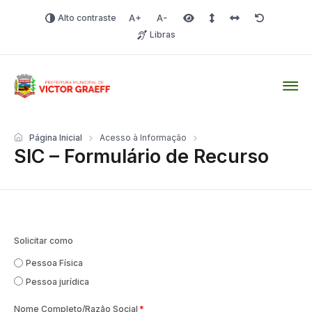
Alto contraste
Aumentar fonte
Diminuir fonte
Área selecionada
Espaçamento de linha
Espaço dos carac
Redefinir
Libras
Victor Graeff
Página Inicial
Acesso à Informação
SIC – Formulário de Recurso
Solicitar como
Pessoa Física
Pessoa jurídica
Nome Completo/Razão Social