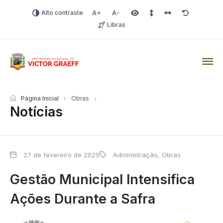
Alto contraste
Aumentar fonte
Diminuir fonte
Área selecionada
Espaçamento de linha
Espaço dos carac
Redefinir
Libras
Victor Graeff
Página Inicial
Obras
Notícias
27 de fevereiro de 2025
Administração
,
Obras
Gestão Municipal Intensifica
Ações Durante a Safra