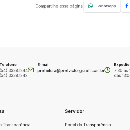
Compartilhe essa página:
Whatsapp
Telefone
E-mail
Expedie
(54) 3338.1244
prefeitura@prefvictorgraeff.com.br
7:30 às 
(54) 3338.1242
das 13:0
sa
Servidor
da Transparência
Portal da Transparência