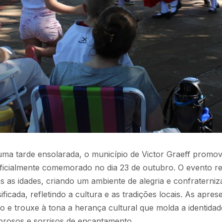
uma tarde ensolarada, o município de Victor Graeff prom
ficialmente comemorado no dia 23 de outubro. O evento r
s as idades, criando um ambiente de alegria e confraterniz
ficada, refletindo a cultura e as tradições locais. As apre
 e trouxe à tona a herança cultural que molda a identidad
orosos e sorrisos de encantamento.