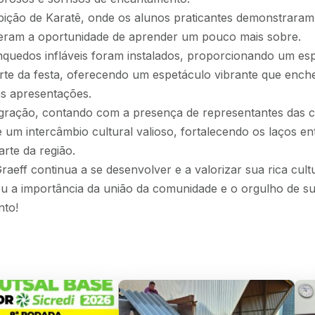
ição de Karatê, onde os alunos praticantes demonstraram s
tiveram a oportunidade de aprender um pouco mais sobre.
inquedos infláveis foram instalados, proporcionando um es
rte da festa, oferecendo um espetáculo vibrante que enc
as apresentações.
gração, contando com a presença de representantes das c
 um intercâmbio cultural valioso, fortalecendo os laços e
arte da região.
aeff continua a se desenvolver e a valorizar sua rica cul
u a importância da união da comunidade e o orgulho de sua
nto!