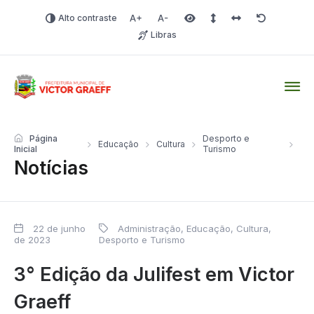
Alto contraste
Aumentar fonte
Diminuir fonte
Área selecionada
Espaçamento de linha
Espaço dos carac
Redefinir
Libras
Victor Graeff
Página
Desporto e
Educação
Cultura
Inicial
Turismo
Notícias
22 de junho
Administração
,
Educação, Cultura,
de 2023
Desporto e Turismo
3° Edição da Julifest em Victor
Graeff