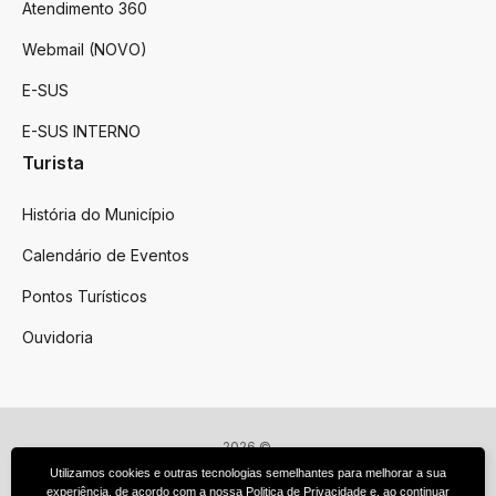
Atendimento 360
Webmail (NOVO)
E-SUS
E-SUS INTERNO
Turista
História do Município
Calendário de Eventos
Pontos Turísticos
Ouvidoria
2026 ©
Victor Graeff
Utilizamos cookies e outras tecnologias semelhantes para melhorar a sua
Todos os direitos reservados.
experiência, de acordo com a nossa
Politica de Privacidade
e, ao continuar