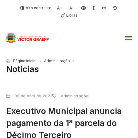
Alto contraste
Aumentar fonte
Diminuir fonte
Área selecionada
Espaçamento de linha
Espaço dos carac
Redefinir
Libras
Victor Graeff
Página Inicial
Administração
Notícias
05 de abril de 2023
Administração
Executivo Municipal anuncia
pagamento da 1ª parcela do
Décimo Terceiro