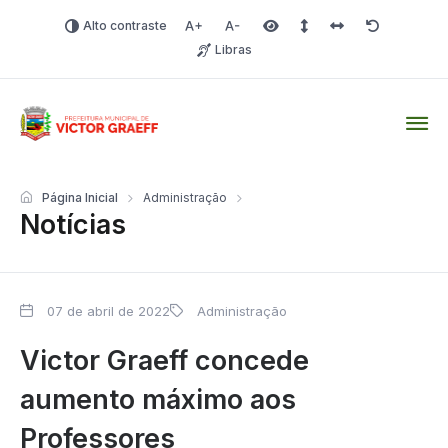
Alto contraste
Aumentar fonte
Diminuir fonte
Área selecionada
Espaçamento de linha
Espaço dos carac
Redefinir
Libras
Victor Graeff
Página Inicial
Administração
Notícias
07 de abril de 2022
Administração
Victor Graeff concede
aumento máximo aos
Professores