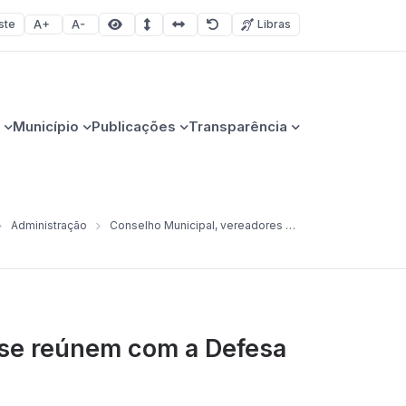
ste
Libras
Aumentar fonte
Diminuir fonte
Área selecionada
Espaçamento de linha
Espaço dos caracteres
Redefinir
Município
Publicações
Transparência
Administração
Conselho Municipal, vereadores e administração municipal se reúnem com a Defesa Civil
 se reúnem com a Defesa