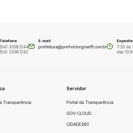
Telefone
E-mail
Expedie
(54) 3338.1244
prefeitura@prefvictorgraeff.com.br
7:30 às 
(54) 3338.1242
das 13:0
sa
Servidor
da Transparência
Portal da Transparência
GOV-CLOUD
CIDADE360