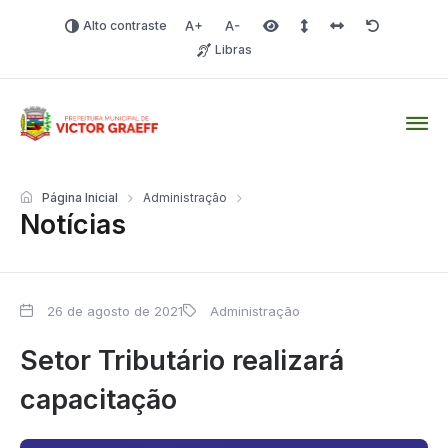
Alto contraste
Aumentar fonte
Diminuir fonte
Área selecionada
Espaçamento de linha
Espaço dos carac
Redefinir
Libras
Victor Graeff
Página Inicial
Administração
Notícias
26 de agosto de 2021
Administração
Setor Tributário realizará
capacitação