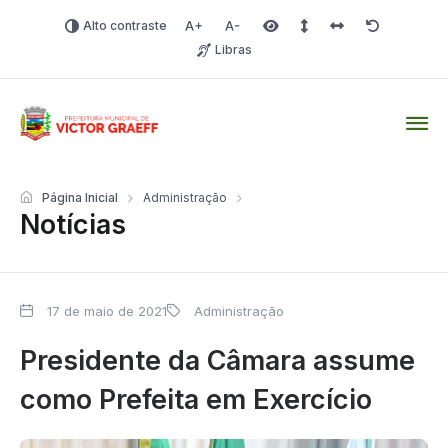
Alto contraste
Aumentar fonte
Diminuir fonte
Área selecionada
Espaçamento de linha
Espaço dos carac
Redefinir
Libras
Victor Graeff
Página Inicial
Administração
Notícias
17 de maio de 2021
Administração
Presidente da Câmara assume
como Prefeita em Exercício