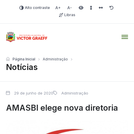
Alto contraste
Aumentar fonte
Diminuir fonte
Área selecionada
Espaçamento de linha
Espaço dos carac
Redefinir
Libras
Victor Graeff
Página Inicial
Administração
Notícias
29 de junho de 2020
Administração
AMASBI elege nova diretoria