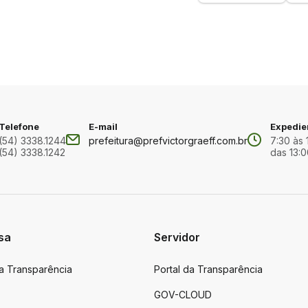
Telefone
E-mail
Expedie
(54) 3338.1244
prefeitura@prefvictorgraeff.com.br
7:30 às 
(54) 3338.1242
das 13:0
sa
Servidor
da Transparência
Portal da Transparência
GOV-CLOUD