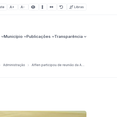
ste
Libras
Aumentar fonte
Diminuir fonte
Área selecionada
Espaçamento de linha
Espaço dos caracteres
Redefinir
Município
Publicações
Transparência
Administração
Alflen participou de reunião da Amaja