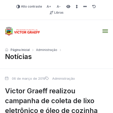
Alto contraste
Aumentar fonte
Diminuir fonte
Área selecionada
Espaçamento de linha
Espaço dos carac
Redefinir
Libras
Victor Graeff
Página Inicial
Administração
Notícias
06 de março de 2019
Administração
Victor Graeff realizou
campanha de coleta de lixo
eletrônico e óleo de cozinha