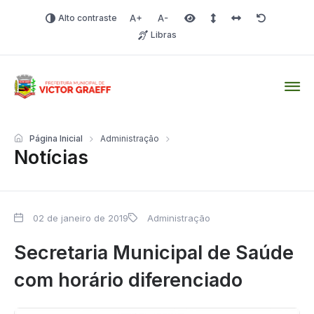
Alto contraste
Aumentar fonte
Diminuir fonte
Área selecionada
Espaçamento de linha
Espaço dos carac
Redefinir
Libras
Victor Graeff
Página Inicial
Administração
Notícias
02 de janeiro de 2019
Administração
Secretaria Municipal de Saúde
com horário diferenciado