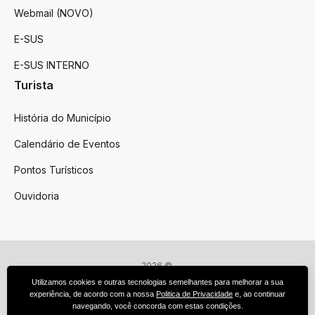
Webmail (NOVO)
E-SUS
E-SUS INTERNO
Turista
História do Município
Calendário de Eventos
Pontos Turísticos
Ouvidoria
2026 ©
Victor Graeff
Utilizamos cookies e outras tecnologias semelhantes para melhorar a sua
Todos os direitos reservados.
experiência, de acordo com a nossa
Politica de Privacidade
e, ao continuar
Feito por upside.rs
navegando, você concorda com estas condições.