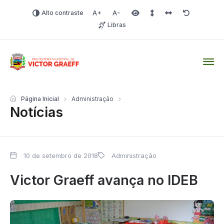
Alto contraste
Aumentar fonte
Diminuir fonte
Área selecionada
Espaçamento de linha
Espaço dos carac
Redefinir
Libras
Victor Graeff
Página Inicial
Administração
Notícias
10 de setembro de 2018
Administração
Victor Graeff avança no IDEB