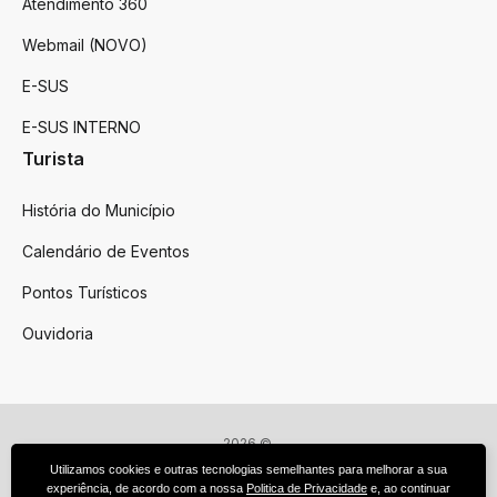
Atendimento 360
Webmail (NOVO)
E-SUS
E-SUS INTERNO
Turista
História do Município
Calendário de Eventos
Pontos Turísticos
Ouvidoria
2026 ©
Victor Graeff
Utilizamos cookies e outras tecnologias semelhantes para melhorar a sua
Todos os direitos reservados.
experiência, de acordo com a nossa
Politica de Privacidade
e, ao continuar