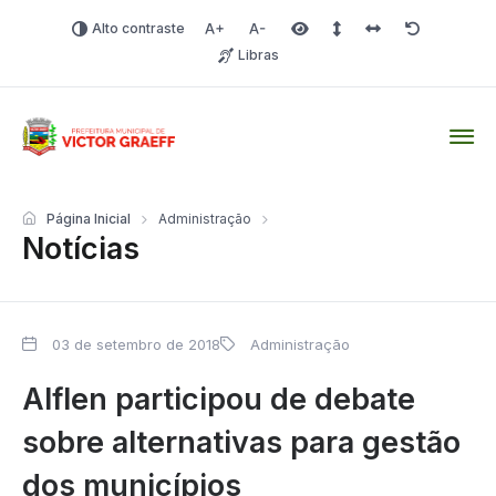
Alto contraste
Aumentar fonte
Diminuir fonte
Área selecionada
Espaçamento de linha
Espaço dos carac
Redefinir
Libras
Victor Graeff
Página Inicial
Administração
Notícias
03 de setembro de 2018
Administração
Alflen participou de debate
sobre alternativas para gestão
dos municípios