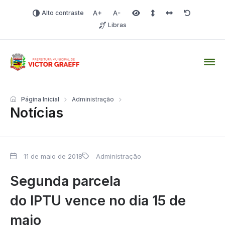
Alto contraste
Aumentar fonte
Diminuir fonte
Área selecionada
Espaçamento de linha
Espaço dos carac
Redefinir
Libras
Victor Graeff
Página Inicial
Administração
Notícias
11 de maio de 2018
Administração
Segunda parcela
do IPTU vence no dia 15 de
maio