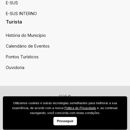
E-SUS
E-SUS INTERNO
Turista
História do Município
Calendário de Eventos
Pontos Turísticos
Ouvidoria
2026 ©
Victor Graeff
Utilizamos cookies e outras tecnologias semelhantes para melhorar a sua
Todos os direitos reservados.
experiência, de acordo com a nossa
Politica de Privacidade
e, ao continuar
Feito por upside.rs
navegando, você concorda com estas condições.
Facebook
Instagram
Prosseguir