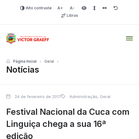
Alto contraste
Aumentar fonte
Diminuir fonte
Área selecionada
Espaçamento de linha
Espaço dos carac
Redefinir
Libras
Victor Graeff
Página Inicial
Geral
Notícias
24 de fevereiro de 2017
Administração
,
Geral
Festival Nacional da Cuca com
Linguiça chega a sua 16ª
edição