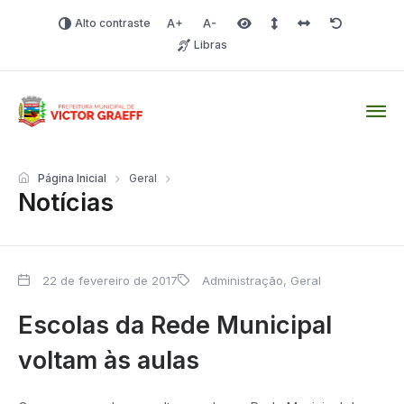
Alto contraste
Aumentar fonte
Diminuir fonte
Área selecionada
Espaçamento de linha
Espaço dos carac
Redefinir
Libras
Victor Graeff
Página Inicial
Geral
Notícias
22 de fevereiro de 2017
Administração
,
Geral
Escolas da Rede Municipal
voltam às aulas