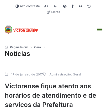
Alto contraste
Aumentar fonte
Diminuir fonte
Área selecionada
Espaçamento de linha
Espaço dos carac
Redefinir
Libras
Victor Graeff
Página Inicial
Geral
Notícias
17 de janeiro de 2017
Administração
,
Geral
Victorense fique atento aos
horários de atendimento e de
serviços da Prefeitura