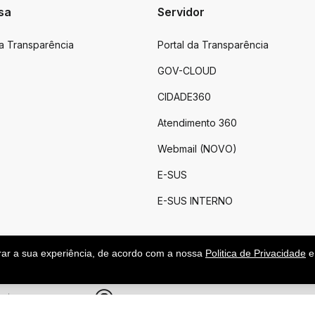
sa
Servidor
da Transparência
Portal da Transparência
GOV-CLOUD
CIDADE360
Atendimento 360
Webmail (NOVO)
E-SUS
E-SUS INTERNO
rar a sua experiência, de acordo com a nossa
Politica de Privacidade
e
.
|
Feito por upside.rs