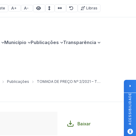
ste
Libras
Aumentar fonte
Diminuir fonte
Área selecionada
Espaçamento de linha
Espaço dos caracteres
Redefinir
Município
Publicações
Transparência
Publicações
TOMADA DE PREÇO Nº 2/2021 – TRANSPORTE ESCOLAR LINHA 1
ACESSIBILIDADE
Baixar