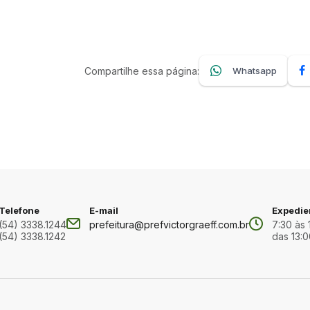
Compartilhe essa página:
Whatsapp
Telefone
E-mail
Expedie
(54) 3338.1244
prefeitura@prefvictorgraeff.com.br
7:30 às 
(54) 3338.1242
das 13:0