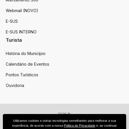
Webmail (NOVO)
E-SUS
E-SUS INTERNO
Turista
História do Município
Calendário de Eventos
Pontos Turísticos
Ouvidoria
2026 ©
Victor Graeff
Utilizamos cookies e outras tecnologias semelhantes para melhorar a sua
Todos os direitos reservados.
experiência, de acordo com a nossa
Politica de Privacidade
e, ao continuar
Feito por upside.rs