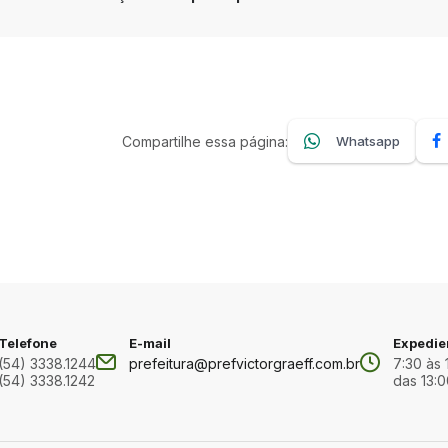
Compartilhe essa página:
Whatsapp
Telefone
E-mail
Expedie
(54) 3338.1244
prefeitura@prefvictorgraeff.com.br
7:30 às 
(54) 3338.1242
das 13:0