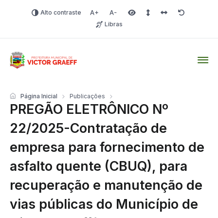
Alto contraste
Aumentar fonte
Diminuir fonte
Área selecionada
Espaçamento de linha
Espaço dos carac
Redefinir
Libras
Victor Graeff
Página Inicial
Publicações
PREGÃO ELETRÔNICO Nº
22/2025-Contratação de
empresa para fornecimento de
asfalto quente (CBUQ), para
recuperação e manutenção de
vias públicas do Município de