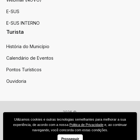
E-SUS
E-SUS INTERNO
Turista
História do Município
Calendário de Eventos
Pontos Turísticos
Ouvidoria
2026 ©
Victor Graeff
Utilizamos cookies e outras tecnologias semelhantes para melhorar a sua
Todos os direitos reservados.
experiência, de acordo com a nossa
Politica de Privacidade
e, ao continuar
Feito por upside.rs
navegando, você concorda com estas condições.
Facebook
Instagram
Prosseguir