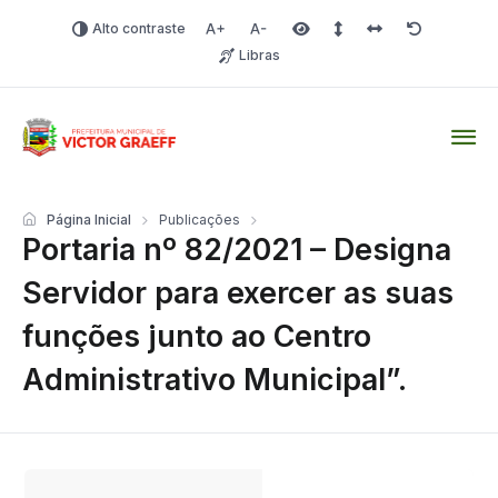
Alto contraste
Aumentar fonte
Diminuir fonte
Área selecionada
Espaçamento de linha
Espaço dos carac
Redefinir
Libras
Victor Graeff
Página Inicial
Publicações
Portaria nº 82/2021 – Designa
Servidor para exercer as suas
funções junto ao Centro
Administrativo Municipal”.