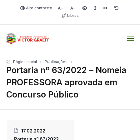
Alto contraste
Aumentar fonte
Diminuir fonte
Área selecionada
Espaçamento de linha
Espaço dos carac
Redefinir
Libras
Victor Graeff
Página Inicial
Publicações
Portaria nº 63/2022 – Nomeia
PROFESSORA aprovada em
Concurso Público
17.02.2022
Portaria nº 63/2022 –