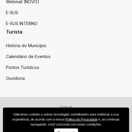
Webmail (NOVO)
E-SUS
E-SUS INTERNO
Turista
História do Município
Calendário de Eventos
Pontos Turísticos
Ouvidoria
2026 ©
Victor Graeff
Utilizamos cookies e outras tecnologias semelhantes para melhorar a sua
Todos os direitos reservados.
experiência, de acordo com a nossa
Politica de Privacidade
e, ao continuar
Feito por upside.rs
navegando, você concorda com estas condições.