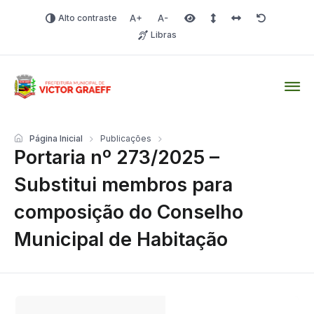
Alto contraste
Aumentar fonte
Diminuir fonte
Área selecionada
Espaçamento de linha
Espaço dos carac
Redefinir
Libras
Victor Graeff
Página Inicial
Publicações
Portaria nº 273/2025 –
Substitui membros para
composição do Conselho
Municipal de Habitação