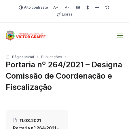
Alto contraste
Aumentar fonte
Diminuir fonte
Área selecionada
Espaçamento de linha
Espaço dos carac
Redefinir
Libras
Victor Graeff
Página Inicial
Publicações
Portaria nº 264/2021 – Designa
Comissão de Coordenação e
Fiscalização
11.08.2021
Portaria nº 264/2021 –