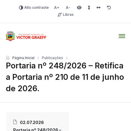
Alto contraste
Aumentar fonte
Diminuir fonte
Área selecionada
Espaçamento de linha
Espaço dos carac
Redefinir
Libras
Victor Graeff
Página Inicial
Publicações
Portaria nº 248/2026 – Retifica
a Portaria nº 210 de 11 de junho
de 2026.
02.07.2026
Portaria nº 248/2026 –