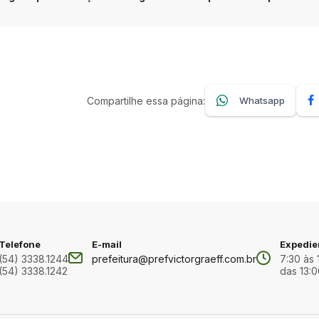
Compartilhe essa página:
Whatsapp
Telefone
E-mail
Expedie
(54) 3338.1244
prefeitura@prefvictorgraeff.com.br
7:30 às 
(54) 3338.1242
das 13:0