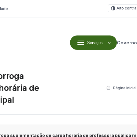
Alto contra
idade
Governo
Serviços
orroga
horária de
Página Inicial
ipal
rroga suplementação de carga horária de professora pública m