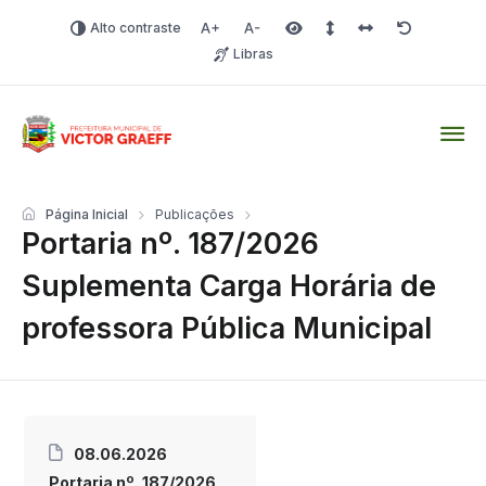
Alto contraste
Aumentar fonte
Diminuir fonte
Área selecionada
Espaçamento de linha
Espaço dos carac
Redefinir
Libras
Victor Graeff
Página Inicial
Publicações
Portaria nº. 187/2026
Suplementa Carga Horária de
professora Pública Municipal
08.06.2026
Portaria nº. 187/2026