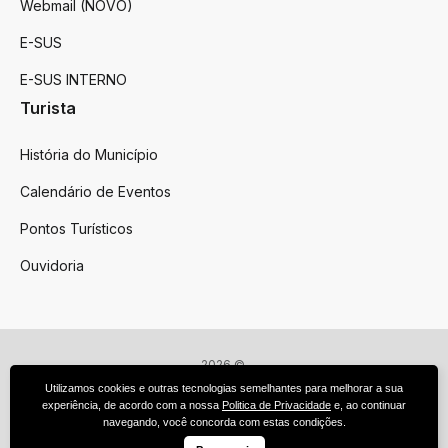
Webmail (NOVO)
E-SUS
E-SUS INTERNO
Turista
História do Município
Calendário de Eventos
Pontos Turísticos
Ouvidoria
2026 ©
Victor Graeff
Utilizamos cookies e outras tecnologias semelhantes para melhorar a sua
Todos os direitos reservados.
experiência, de acordo com a nossa
Politica de Privacidade
e, ao continuar
Feito por upside.rs
navegando, você concorda com estas condições.