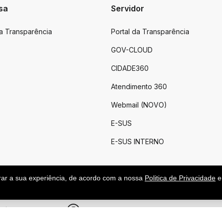
sa
Servidor
da Transparência
Portal da Transparência
GOV-CLOUD
CIDADE360
Atendimento 360
Webmail (NOVO)
E-SUS
E-SUS INTERNO
rar a sua experiência, de acordo com a nossa
Politica de Privacidade
e
.
|
Feito por upside.rs