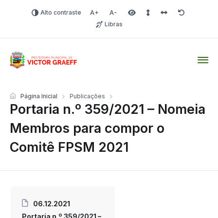
Alto contraste
Aumentar fonte
Diminuir fonte
Área selecionada
Espaçamento de linha
Espaço dos carac
Redefinir
Libras
Victor Graeff
Página Inicial
Publicações
Portaria n.º 359/2021 – Nomeia
Membros para compor o
Comitê FPSM 2021
06.12.2021
Portaria n.º 359/2021 –