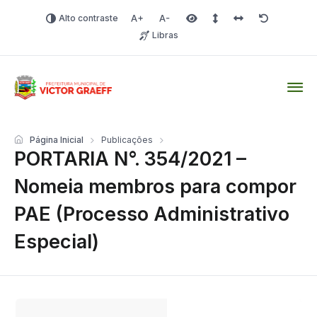
Alto contraste
Aumentar fonte
Diminuir fonte
Área selecionada
Espaçamento de linha
Espaço dos carac
Redefinir
Libras
Victor Graeff
Página Inicial
Publicações
PORTARIA N°. 354/2021 –
Nomeia membros para compor
PAE (Processo Administrativo
Especial)