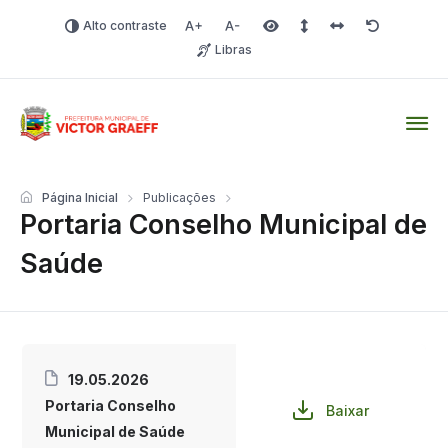
Alto contraste
Aumentar fonte
Diminuir fonte
Área selecionada
Espaçamento de linha
Espaço dos carac
Redefinir
Libras
Victor Graeff
Página Inicial
Publicações
Portaria Conselho Municipal de
Saúde
19.05.2026
Portaria Conselho
Baixar
Municipal de Saúde