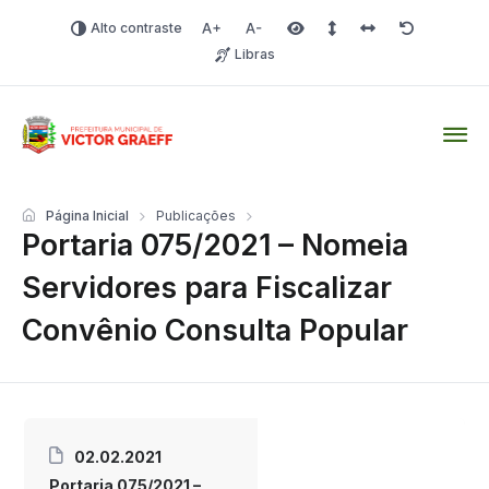
Alto contraste
Aumentar fonte
Diminuir fonte
Área selecionada
Espaçamento de linha
Espaço dos carac
Redefinir
Libras
Victor Graeff
Página Inicial
Publicações
Portaria 075/2021 – Nomeia
Servidores para Fiscalizar
Convênio Consulta Popular
02.02.2021
Portaria 075/2021 –