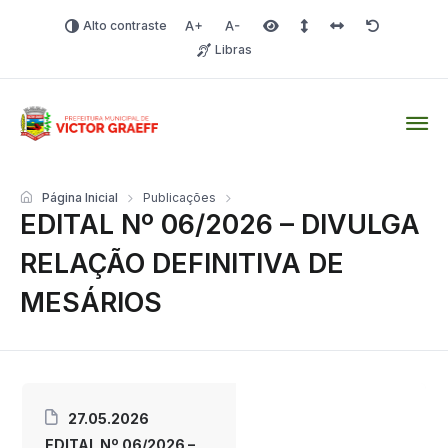
Alto contraste
Aumentar fonte
Diminuir fonte
Área selecionada
Espaçamento de linha
Espaço dos carac
Redefinir
Libras
Victor Graeff
Página Inicial
Publicações
EDITAL Nº 06/2026 – DIVULGA
RELAÇÃO DEFINITIVA DE
MESÁRIOS
27.05.2026
EDITAL Nº 06/2026 –