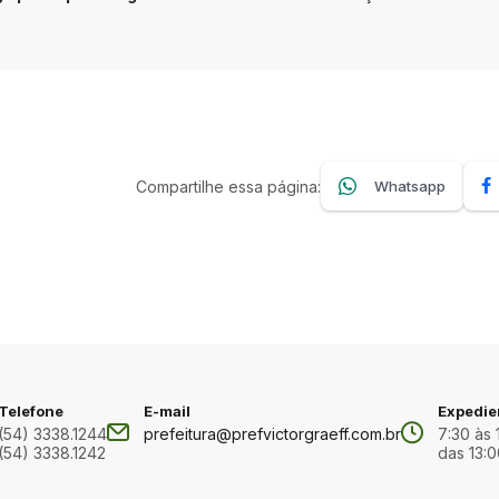
Compartilhe essa página:
Whatsapp
Telefone
E-mail
Expedie
(54) 3338.1244
prefeitura@prefvictorgraeff.com.br
7:30 às 
(54) 3338.1242
das 13:0