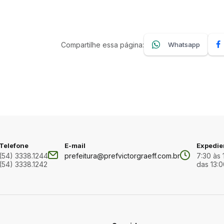
Compartilhe essa página:
Whatsapp
Telefone
E-mail
Expedie
(54) 3338.1244
prefeitura@prefvictorgraeff.com.br
7:30 às 
(54) 3338.1242
das 13:0