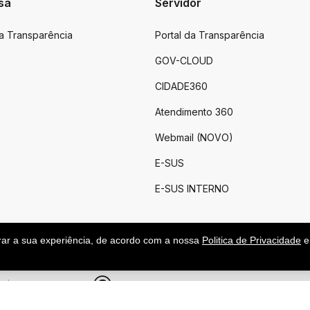
sa
Servidor
da Transparência
Portal da Transparência
GOV-CLOUD
CIDADE360
Atendimento 360
Webmail (NOVO)
E-SUS
E-SUS INTERNO
rar a sua experiência, de acordo com a nossa
Politica de Privacidade
e
.
|
Feito por upside.rs