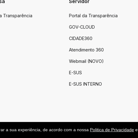
sa
Servidor
da Transparência
Portal da Transparência
GOV-CLOUD
CIDADE360
Atendimento 360
Webmail (NOVO)
E-SUS
E-SUS INTERNO
rar a sua experiência, de acordo com a nossa
Politica de Privacidade
e