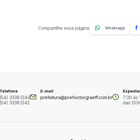
Compartilhe essa página:
Whatsapp
Telefone
E-mail
Expedie
(54) 3338.1244
prefeitura@prefvictorgraeff.com.br
7:30 às 
(54) 3338.1242
das 13:0