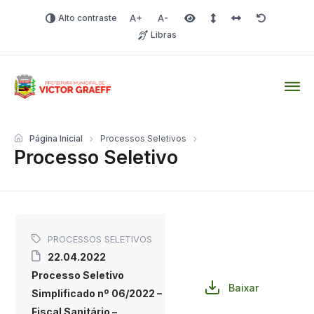
Alto contraste
Aumentar fonte
Diminuir fonte
Área selecionada
Espaçamento de linha
Espaço dos carac
Redefinir
Libras
Victor Graeff
Página Inicial
Processos Seletivos
Processo Seletivo
PROCESSOS SELETIVOS
22.04.2022
Processo Seletivo
Baixar
Simplificado nº 06/2022 –
Fiscal Sanitário –