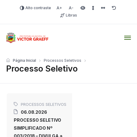
Alto contraste
Aumentar fonte
Diminuir fonte
Área selecionada
Espaçamento de linha
Espaço dos carac
Redefinir
Libras
Victor Graeff
Página Inicial
Processos Seletivos
Processo Seletivo
PROCESSOS SELETIVOS
06.08.2026
PROCESSO SELETIVO
SIMPLIFICADO Nº
003/2018 – DIVULGA a