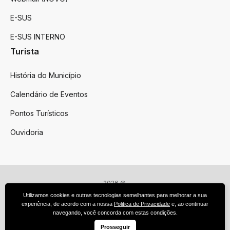
E-SUS
E-SUS INTERNO
Turista
História do Município
Calendário de Eventos
Pontos Turísticos
Ouvidoria
2026 ©
Victor Graeff
Utilizamos cookies e outras tecnologias semelhantes para melhorar a sua
Todos os direitos reservados.
experiência, de acordo com a nossa
Politica de Privacidade
e, ao continuar
Feito por upside.rs
navegando, você concorda com estas condições.
Facebook
Instagram
Prosseguir