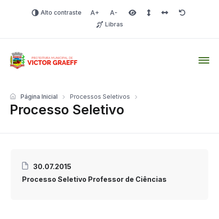
Alto contraste
Aumentar fonte
Diminuir fonte
Área selecionada
Espaçamento de linha
Espaço dos carac
Redefinir
Libras
Victor Graeff
Página Inicial
Processos Seletivos
Processo Seletivo
30.07.2015
Processo Seletivo Professor de Ciências