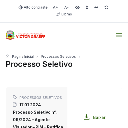
Alto contraste
Aumentar fonte
Diminuir fonte
Área selecionada
Espaçamento de linha
Espaço dos carac
Redefinir
Libras
Victor Graeff
Página Inicial
Processos Seletivos
Processo Seletivo
PROCESSOS SELETIVOS
17.01.2024
Processo Seletivo nº.
Baixar
09/2024 – Agente
Visitador – PIM – Retifica