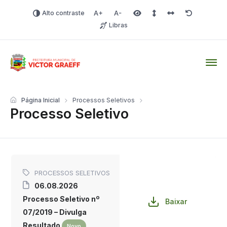
Alto contraste
Aumentar fonte
Diminuir fonte
Área selecionada
Espaçamento de linha
Espaço dos carac
Redefinir
Libras
Victor Graeff
Página Inicial
Processos Seletivos
Processo Seletivo
PROCESSOS SELETIVOS
06.08.2026
Processo Seletivo nº
Baixar
07/2019 – Divulga
Resultado
Novo