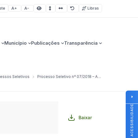
ste
Libras
Aumentar fonte
Diminuir fonte
Área selecionada
Espaçamento de linha
Espaço dos caracteres
Redefinir
Município
Publicações
Transparência
essos Seletivos
Processo Seletivo nº 07/2018 – Auxiliar de Serviços Gerais
ACESSIBILIDADE
Baixar