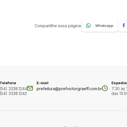
Compartilhe essa página:
Whatsapp
Telefone
E-mail
Expedie
(54) 3338.1244
prefeitura@prefvictorgraeff.com.br
7:30 às 
(54) 3338.1242
das 13:0