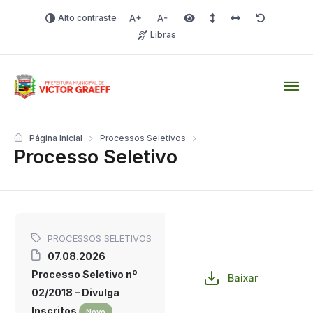
Alto contraste
Aumentar fonte
Diminuir fonte
Área selecionada
Espaçamento de linha
Espaço dos carac
Redefinir
Libras
Victor Graeff
Página Inicial
Processos Seletivos
Processo Seletivo
PROCESSOS SELETIVOS
07.08.2026
Processo Seletivo nº
Baixar
02/2018 – Divulga
Inscritos
Novo